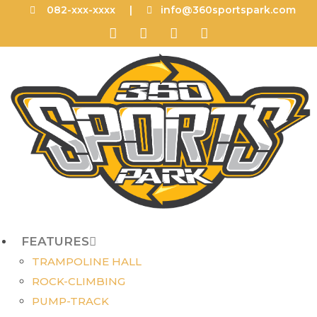
082-xxx-xxxx |
info@360sportspark.com
FEATURES
TRAMPOLINE HALL
ROCK-CLIMBING
PUMP-TRACK