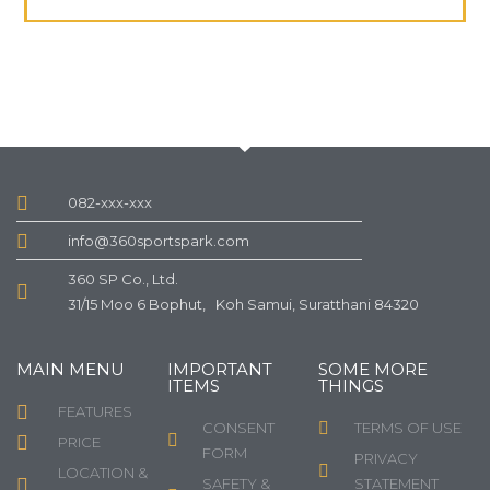
082-xxx-xxx
info@360sportspark.com
360 SP Co., Ltd.
31/15 Moo 6 Bophut, Koh Samui, Suratthani 84320
MAIN MENU
IMPORTANT
SOME MORE
ITEMS
THINGS
FEATURES
CONSENT
TERMS OF USE
PRICE
FORM
PRIVACY
LOCATION &
SAFETY &
STATEMENT