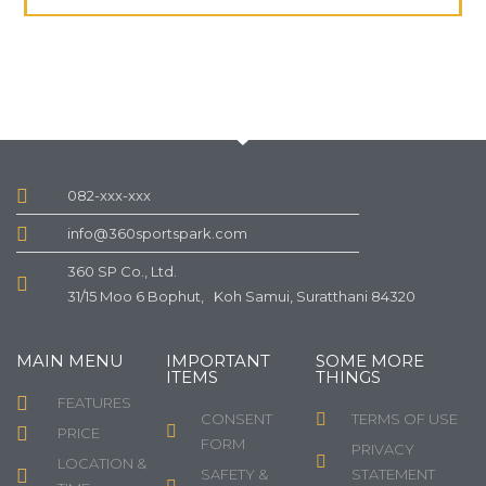
082-xxx-xxx
info@360sportspark.com
360 SP Co., Ltd.
31/15 Moo 6 Bophut, Koh Samui, Suratthani 84320
MAIN MENU
IMPORTANT
SOME MORE
ITEMS
THINGS
FEATURES
CONSENT
TERMS OF USE
PRICE
FORM
PRIVACY
LOCATION &
SAFETY &
STATEMENT