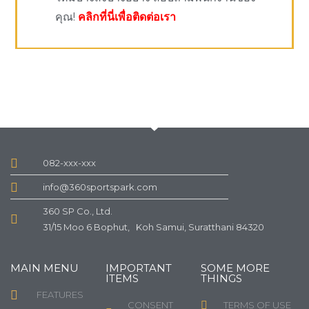
คุณ!
คลิกที่นี่เพื่อติดต่อเรา
082-xxx-xxx
info@360sportspark.com
360 SP Co., Ltd.
31/15 Moo 6 Bophut, Koh Samui, Suratthani 84320
MAIN MENU
IMPORTANT
SOME MORE
ITEMS
THINGS
FEATURES
CONSENT
TERMS OF USE