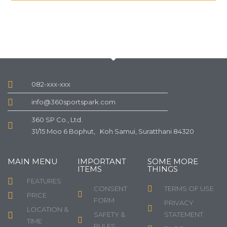
082-xxx-xxx
info@360sportspark.com
360 SP Co., Ltd.
31/15 Moo 6 Bophut, Koh Samui, Suratthani 84320
MAIN MENU
IMPORTANT
SOME MORE
ITEMS
THINGS
FEATURES
CONSENT
TERMS OF USE
PRICE
FORM
PRIVACY
LOCATION &
SAFETY &
STATEMENT
TIME
RULES