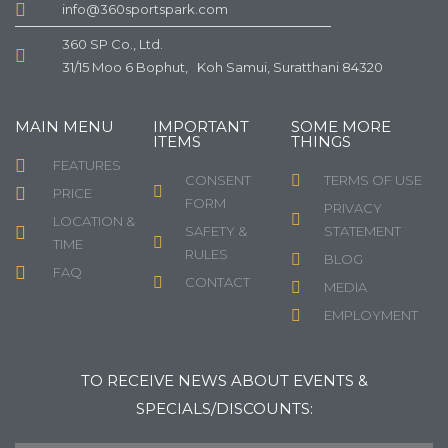
info@360sportspark.com
360 SP Co., Ltd.
31/15 Moo 6 Bophut, Koh Samui, Suratthani 84320
MAIN MENU
IMPORTANT
SOME MORE
ITEMS
THINGS
FEATURES
CONSENT
TERMS OF USE
PRICE
FORM
PRIVACY
LOCATION &
SAFETY &
STATEMENT
TIME
RULES
BLOG
FAQ
CONTACT
MEDIA
EMPLOYMENT
TO RECEIVE NEWS ABOUT EVENTS &
SPECIALS/DISCOUNTS: