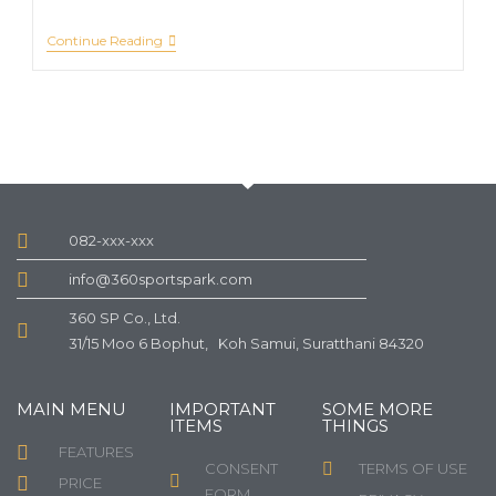
Continue Reading
082-xxx-xxx
info@360sportspark.com
360 SP Co., Ltd.
31/15 Moo 6 Bophut, Koh Samui, Suratthani 84320
MAIN MENU
IMPORTANT
SOME MORE
ITEMS
THINGS
FEATURES
CONSENT
TERMS OF USE
PRICE
FORM